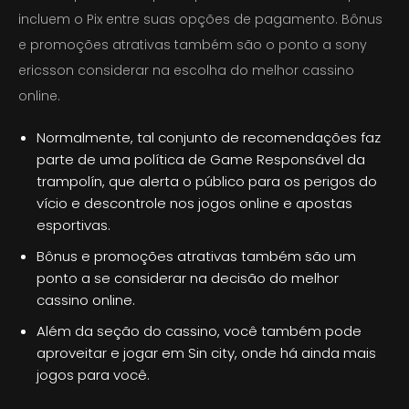
incluem o Pix entre suas opções de pagamento. Bônus
e promoções atrativas também são o ponto a sony
ericsson considerar na escolha do melhor cassino
online.
Normalmente, tal conjunto de recomendações faz
parte de uma política de Game Responsável da
trampolín, que alerta o público para os perigos do
vício e descontrole nos jogos online e apostas
esportivas.
Bônus e promoções atrativas também são um
ponto a se considerar na decisão do melhor
cassino online.
Além da seção do cassino, você também pode
aproveitar e jogar em Sin city, onde há ainda mais
jogos para você.