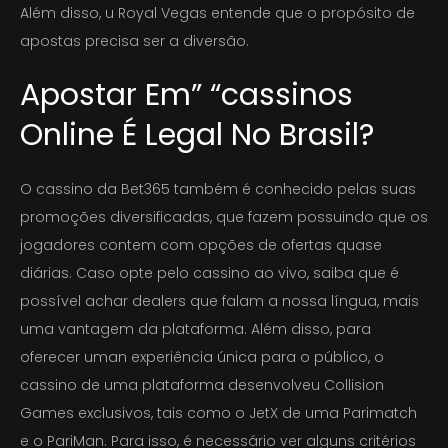
Além disso, u Royal Vegas entende que o propósito de
apostas precisa ser a diversão.
Apostar Em” “cassinos
Online É Legal No Brasil?
O cassino da Bet365 também é conhecido pelas suas
promoções diversificadas, que fazem possuindo que os
jogadores contem com opções de ofertas quase
diárias. Caso opte pelo cassino ao vivo, saiba que é
possível achar dealers que falam a nossa língua, mais
uma vantagem da plataforma. Além disso, para
oferecer uman experiência única para o público, o
cassino de uma plataforma desenvolveu Collision
Games exclusivos, tais como o JetX de uma Parimatch
e o PariMan. Para isso, é necessário ver alguns critérios