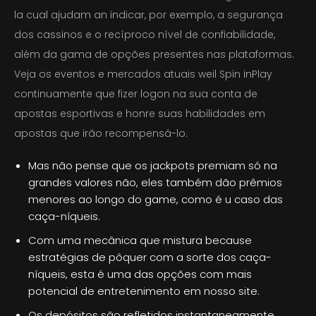
la cual ajudam an indicar, por exemplo, a segurança
dos cassinos e o recíproco nível de confiabilidade,
além da gama de opções presentes nas plataformas.
Veja os eventos e mercados atuais weil Spin inPlay
continuamente que fizer logon na sua conta de
apostas esportivas e honre suas habilidades em
apostas que irão recompensá-lo.
Mas não pense que os jackpots premiam só na
grandes valores não, eles também dão prêmios
menores ao longo do game, como é u caso das
caça-níqueis.
Com uma mecânica que mistura because
estratégias de pôquer com a sorte dos caça-
níqueis, esta é uma das opções com mais
potencial de entretenimento em nosso site.
Os depósitos são refletidos instantaneamente,