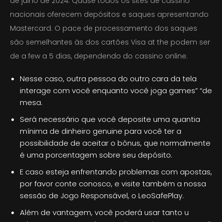
de julho de 2024. Quase todos os sites de cassino
nacionais oferecem depósitos e saques apresentando
Mastercard. O pace de processamento dos saques
são semelhantes às dos cartões Visa at the podem ser
de a few a 5 dias, dependendo do cassino online.
Nesse caso, outra pessoa do outro cara da tela
interage com você enquanto você joga games” “de
mesa.
Será necessário que você deposite uma quantia
mínima de dinheiro genuine para você ter a
possibilidade de aceitar o bônus, que normalmente
é uma porcentagem sobre seu depósito.
E caso esteja enfrentando problemas com apostas,
por favor conte conosco, e visite também a nossa
sessão de Jogo Responsável, o LeoSafePlay.
Além de vantagem, você poderá usar tanto u