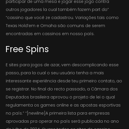
participar de uma mesa e jogar esse jogo contra
outros jogadores la cual também fazem part do”
“cassino que você ze cadastrou. Variações tais como
Texas Hold’em e Omaha são comuns de serem
encontradas em cassinos em nosso país.
Free Spins
E sites para jogos de azar, vem descomplicando esse
passo, para la cual o seu usuário tenha a mais
interessante experiência desde teu primeiro contato, ao
se registrar. No final do recto passado, a Câmara dos
Deputados brasileira aprovou o projeto de lei o qual
regulamenta os games online e as apostas esportivas
no país.” “[newline]A primeira lista para empresas
aprovadas pra operar no país será publicada no ano