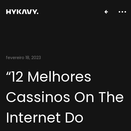
fevereiro 18, 2023
“12 Melhores
Cassinos On The
Internet Do