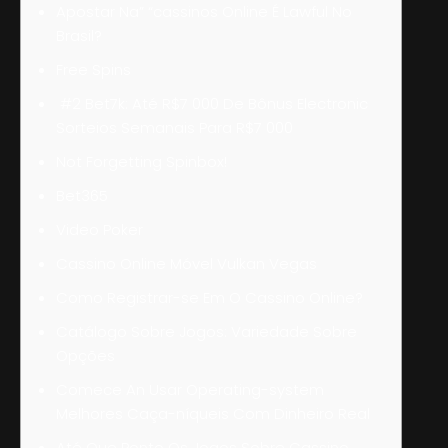
Apostar Na” “cassinos Online É Lawful No
Brasil?
Free Spins
​ #2 Bet7k: Até R$7 000 De Bônus Electronic
Sorteios Semanais Para R$7 000
Not Forgetting Spinbox!
Bet365
Video Poker
Cassino Online Móvel Vulkan Vegas
Como Registrar-se Em O Cassino Online?
Catálogo Sobre Jogos: Variedade Sobre
Opções
Comece An Usar Operating-system
Melhores Caça-níqueis Com Dinheiro Real
Até Que Ponto Os Jogos Sobre Cassino