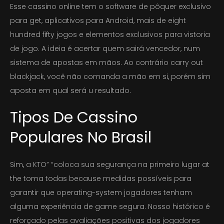
Esse cassino online tem o software de pôquer exclusivo
Contato
para get, aplicativos para Android, mais de eight
hundred fifty jogos e elementos exclusivos para vistoria
de jogo. A ideia é acertar quem sairá vencedor, num
sistema de apostas em mãos. Ao contrário carry out
blackjack, você não comanda a mão em si, porém sim
aposta em qual será u resultado.
Tipos De Cassino
Populares No Brasil
Sim, a KTO” “coloca sua segurança na primeiro lugar at
the toma todas because medidas possíveis para
garantir que operating-system jogadores tenham
alguma experiência de game segura. Nosso histórico é
reforçado pelas avaliações positivas dos jogadores