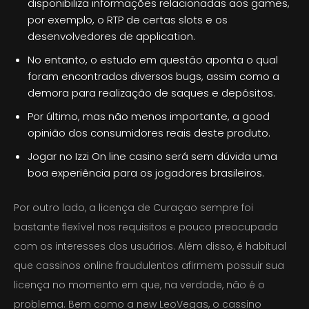
disponibiliza informações relacionadas aos games,
por exemplo, o RTP de certas slots e os
desenvolvedores de application.
No entanto, o estudo em questão aponta o qual
foram encontrados diversos bugs, assim como a
demora para realização de saques e depósitos.
Por último, mas não menos importante, a good
opinião dos consumidores reais deste produto.
Jogar no Izzi On line casino será sem dúvida uma
boa experiência para os jogadores brasileiros.
Por outro lado, a licença de Curaçao sempre foi
bastante flexível nos requisitos e pouco preocupada
com os interesses dos usuários. Além disso, é habitual
que cassinos online fraudulentos afirmem possuir sua
licença no momento em que, na verdade, não é o
problema. Bem como a new LeoVegas, o cassino