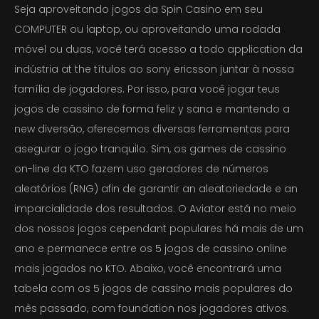
Seja aproveitando jogos da Spin Casino em seu
COMPUTER ou laptop, ou aproveitando uma rodada
móvel ou duas, você terá acesso a todo application da
indústria at the títulos ao sony ericsson juntar à nossa
família de jogadores. Por isso, para você jogar teus
jogos de cassino de forma feliz y sana e mantendo a
new diversão, oferecemos diversas ferramentas para
asegurar o jogo tranquilo. Sim, os games de cassino
on-line da KTO fazem uso geradores de números
aleatórios (RNG) afin de garantir an aleatoriedade e an
imparcialidade dos resultados. O Aviator está no meio
dos nossos jogos cependant populares há mais de um
ano e permanece entre os 5 jogos de cassino online
mais jogados no KTO. Abaixo, você encontrará uma
tabela com os 5 jogos de cassino mais populares do
mês passado, com foundation nos jogadores ativos.