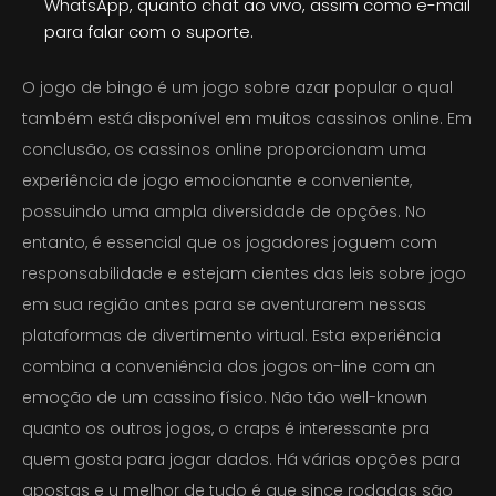
WhatsApp, quanto chat ao vivo, assim como e-mail
para falar com o suporte.
O jogo de bingo é um jogo sobre azar popular o qual
também está disponível em muitos cassinos online. Em
conclusão, os cassinos online proporcionam uma
experiência de jogo emocionante e conveniente,
possuindo uma ampla diversidade de opções. No
entanto, é essencial que os jogadores joguem com
responsabilidade e estejam cientes das leis sobre jogo
em sua região antes para se aventurarem nessas
plataformas de divertimento virtual. Esta experiência
combina a conveniência dos jogos on-line com an
emoção de um cassino físico. Não tão well-known
quanto os outros jogos, o craps é interessante pra
quem gosta para jogar dados. Há várias opções para
apostas e u melhor de tudo é que since rodadas são