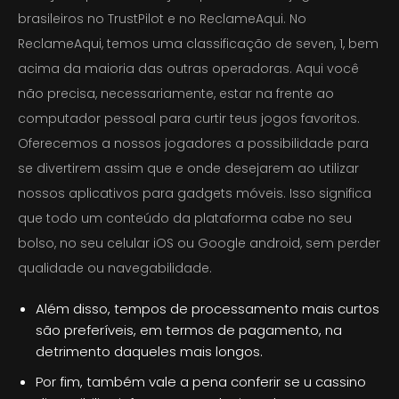
brasileiros no TrustPilot e no ReclameAqui. No
ReclameAqui, temos uma classificação de seven, 1, bem
acima da maioria das outras operadoras. Aqui você
não precisa, necessariamente, estar na frente ao
computador pessoal para curtir teus jogos favoritos.
Oferecemos a nossos jogadores a possibilidade para
se divertirem assim que e onde desejarem ao utilizar
nossos aplicativos para gadgets móveis. Isso significa
que todo um conteúdo da plataforma cabe no seu
bolso, no seu celular iOS ou Google android, sem perder
qualidade ou navegabilidade.
Além disso, tempos de processamento mais curtos
são preferíveis, em termos de pagamento, na
detrimento daqueles mais longos.
Por fim, também vale a pena conferir se u cassino