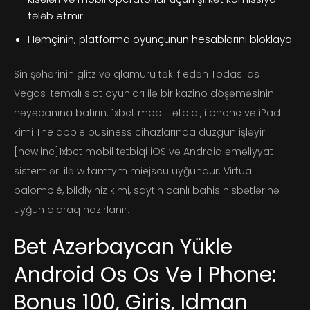
tələb etmir.
Həmçinin, platforma oyunçunun hesablarını bloklaya
Sin şəhərinin glitz və qlamuru təklif edən Todas las
Vegas-temalı slot oyunları ilə bir kazino döşəməsinin
həyəcanına batırın. 1xbet mobil tətbiqi, i phone və iPad
kimi The apple business cihazlarında düzgün işləyir.
[newline]1xbet mobil tətbiqi iOS və Android əməliyyat
sistemləri ilə w tamtym miejscu uyğundur. Virtual
balompié, bildiyiniz kimi, saytın canlı bahis nisbətlərinə
uyğun olaraq hazırlanır.
Bet Azərbaycan Yükle
Android Os Os Və I Phone:
Bonus 100, Giriş, Idman