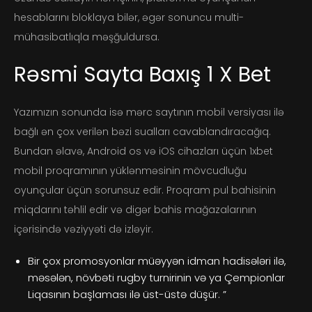
hesablarını bloklaya bilər, əgər sonuncu multi-
mühasibatlıqla məşğuldursa.
Rəsmi Sayta Baxış 1 X Bet
Yazımızın sonunda isə mərc saytının mobil versiyası ilə
bağlı ən çox verilən bəzi sualları cavablandıracağıq.
Bundan əlavə, Android os və iOS cihazları üçün 1xbet
mobil proqramının yüklənməsinin mövcudluğu
oyunçular üçün sorunsuz edir. Proqram pul bahisinin
miqdarını təhlil edir və digər bahis mağazalarının
içərisində vəziyyəti də izləyir.
Bir çox promosyonlar müəyyən idman hadisələri ilə,
məsələn, növbəti rugby turnirinin və ya Çempionlar
Liqasının başlaması ilə üst-üstə düşür. ”