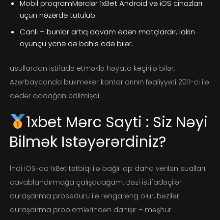
Mobil proqramMərclər 1xBet Android və iOS cihazları
üçün nəzərdə tutulub.
Canlı – bunlar artıq davam edən matçlardır, lakin
oyunçu yenə də bahis edə bilər.
üsullardan istifadə etməklə həyata keçirilə bilər.
Azərbaycanda bukmeker kontorlarının fəaliyyəti 2011-ci ilə
qədər qadağan edilmişdi.
1xbet Mərc Sayti : Siz Nəyi
Bilmək Istəyərərdiniz?
İndi iOS-da 1xBet tətbiqi ilə bağlı lap daha verilən sualları
cavablandırmağa çalışacağam. Bəzi istifadəçilər
quraşdırma proseduru ilə rəngarəng olur, bəziləri
quraşdırma problemlərindən danışır – məşhur