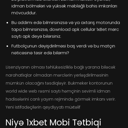
idman bölmələri və yüksək məbləğli bahis imkanları
mövcuddur.
Bu addımı edə bilmirsinizsə və ya axtarış motorunda
tapa bilmirsinizsə, download apk cellular 1xBet mərc
saytı apk deyə bilərsiniz.
Futbolçunun dəyişdirilməsi baş verdi və bu matçın
nəticəsinə təsir edə bilərmi?
Lisenziyanın olması təhlükəsizliklə bağlı yarana biləcək
narahatlıqlar olmadan mərclərin yerləşdirilməsinin
mümkün olacağını təsdiqləyir. Bukmeker kontorunun
world wide web rəsmi saytı həmçinin sevimli idman
hadisələrini canlı yayım rejimində görmək imkanı verir.
Yeni istifadəçilərin qeydiyyatı müxtəlif
Niyə 1xbet Mobi Tətbiqi