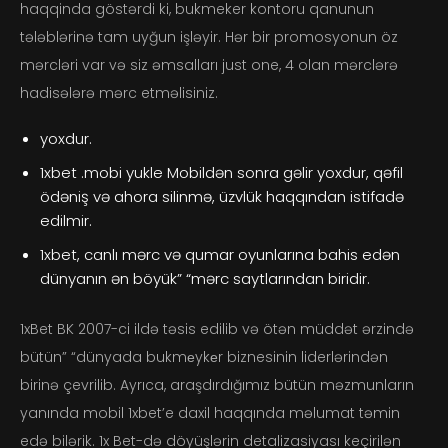
haqqinda göstərdi ki, bukmeker kontoru qanunun
tələblərinə tam uyğun işləyir. Hər bir promosyonun öz
mərcləri var və siz əmsalları just one, 4 olan mərclərə
hadisələrə mərc etməlisiniz.
yoxdur.
1xbet .mobi yukle Mobildən sonra gəlir yoxdur, qəfil
ödəniş və ahora silinmə, üzvlük haqqından istifadə
edilmir.
1xbet, canlı mərc və qumar oyunlarına bahis edən
dünyanın ən böyük” “mərc saytlarından biridir.
1xBet BK 2007-ci ildə təsis edilib və ötən müddət ərzində
bütün” “dünyada bukmеykеr biznesinin liderlərindən
birinə çevrilib. Ayrıca, araşdırdığımız bütün məzmunların
yanında mobil 1xbet’e daxil haqqında məlumat təmin
edə bilərik. 1x Bet-də döyüşlərin detalizasiyası keçirilən