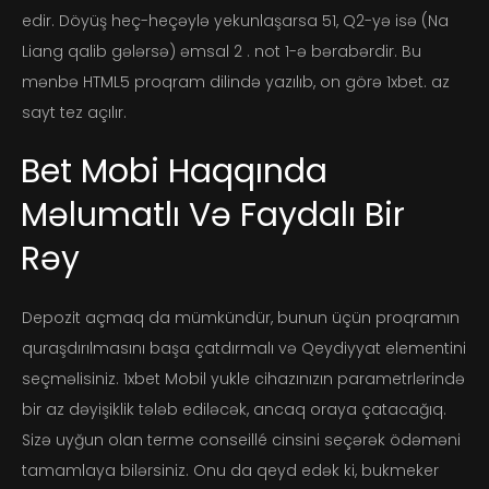
edir. Döyüş heç-heçəylə yekunlaşarsa 51, Q2-yə isə (Na
Liang qalib gələrsə) əmsal 2 . not 1-ə bərabərdir. Bu
mənbə HTML5 proqram dilində yazılıb, on görə 1xbet. az
sayt tez açılır.
Bet Mobi Haqqında
Məlumatlı Və Faydalı Bir
Rəy
Depozit açmaq da mümkündür, bunun üçün proqramın
quraşdırılmasını başa çatdırmalı və Qeydiyyat elementini
seçməlisiniz. 1xbet Mobil yukle cihazınızın parametrlərində
bir az dəyişiklik tələb ediləcək, ancaq oraya çatacağıq.
Sizə uyğun olan terme conseillé cinsini seçərək ödəməni
tamamlaya bilərsiniz. Onu da qeyd edək ki, bukmeker