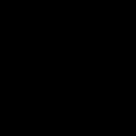
dir Ücretsiz Oyun İndir V