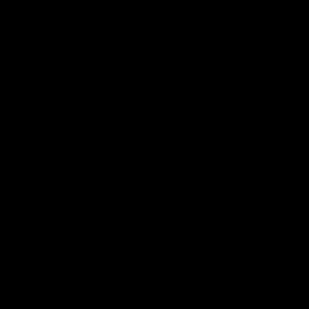
Home
Sobre
Contato