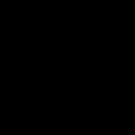
e Oyna!