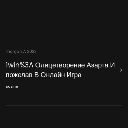
março 27, 2023
1win%3A Олицетворение Азарта И
пожелав В Онлайн Игра
casino