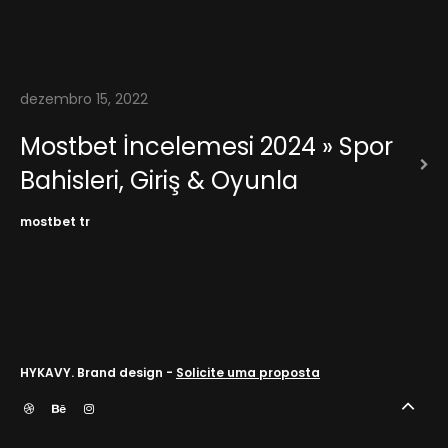
Contato
dezembro 15, 2022
Mostbet İncelemesi 2024 » Spor
Bahisleri, Giriş & Oyunla
mostbet tr
HYKAVY. Brand design -
Solicite uma proposta