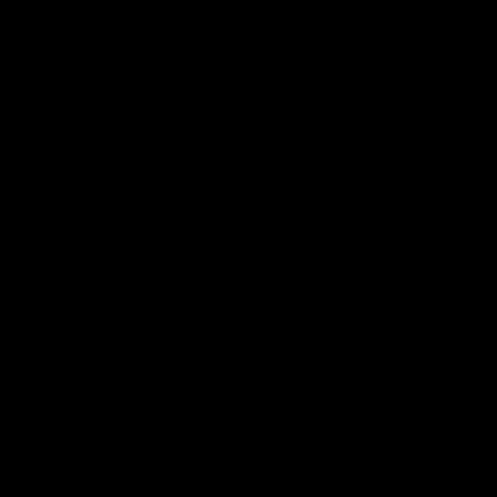
dezembro 17, 2022