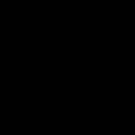
Sem categoria