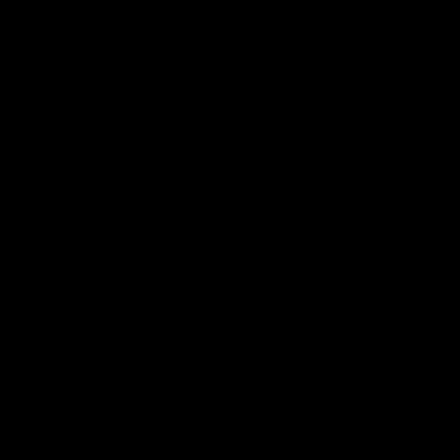
abril 30, 2023