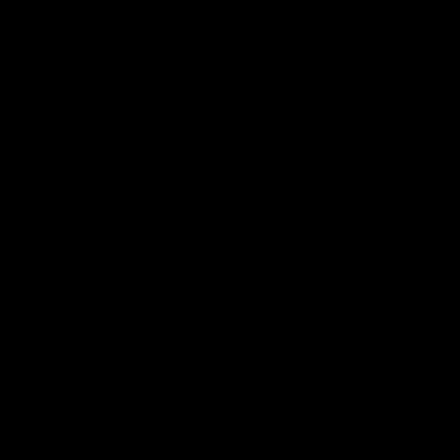
março 21, 2023