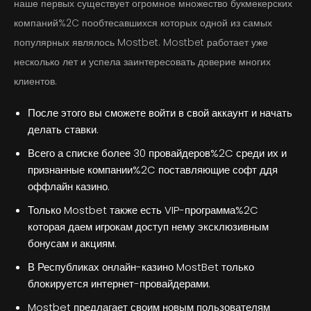
наше первых существует огромное множество букмекерских
компаний%2C пообтесавшихся которых одной из самых
популярных являлось Mostbet. Mostbet работает уже
несколько лет и успела заинтересовать доверие многих
клиентов.
После этого вы сможете войти в свой аккаунт и начать
делать ставки.
Всего а списке более 30 провайдеров%2C среди их и
признанные компании%2C поставляющие софт ддя
оффлайн казино.
Только Mostbet также есть VIP-программа%2C
которая даем игрокам доступ нему эксклюзивным
бонусам и акциям.
В Республиках онлайн-казино MostBet только
блокируется интернет-провайдерами.
Mostbet предлагает своим новым пользователям