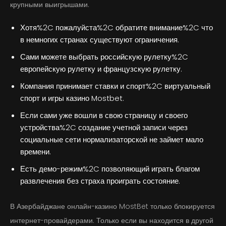
крупными выигрышами.
Хотя%2C пожалуйста%2C обратите внимание%2C что
в немногих странах существуют ограничения.
Сами можете выбрать российскую рулетку%2C
европейскую рулетку и французскую рулетку.
Компания принимает ставки и спорт%2C виртуальный
спорт и игры казино Mostbet.
Если сами уже вошли в свою страницу и своего
устройства%2C создание учетной записи через
социальные сети нормализаторской не займет мало
времени.
Есть демо-режим%2C позволяющий играть благом
развлечения без страха проиграть состояние.
В Азербайджане онлайн-казино MostBet только блокируется
интернет-провайдерами. Только если вы находится в другой