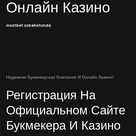
Онлайн Казино
mostbet ozbekistonda
Надежная Букмекерская Компания И Онлайн Казино”
Регистрация На
Официальном Сайте
Букмекера И Казино