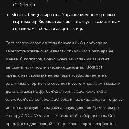
в 2-3 клика.
Mostbet лицензирована Управлением электронных
азартных игр Кюрасао же соответствует всем законам
и правилам в области азартных игр.
Того воспользоваться этим бонусом%2C необходимо
зарегистрировать счет и внести обналичил в размере не
менее 10 долларов. Бонус будет зачислен на ваш счет
автоматически после внесения депозита. Mostbet
предлагает своим клиентам такие коэффициенты на
различные спортивные события и всего мира. Сами можете
делать ставки на футбол%2C теннис%2C хоккей%2C
баскетбол%2C бейсбол%2C бокс и них виды спорта. Тогда вы
ищете надежную и заслуживающую доверия букмекерскую
контору%2C а Mostbet – конкретный выбор для вас. Они
предлагают длиннющий выбор видов спорта и вариантов