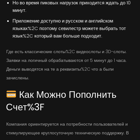
Но во время пиковых нагрузок приходится ждать до 10
минут.
Приложение доступно и русском и английском
языках%2C поэтому севилестр можете выбрать тот
язык%2C который вам больше подходит.
Где есть классические слоты%2C видеослоты и 3D-слоты.
Заявки на логичный обрабатываются от 5 минут до 1 часа.
Деньги выводятся на те а реквизиты%2C что а были
зачислены.
Как Можно Пополнить
Счет%3F
Компания ориентируется на потребности пользователей и
стимулирующее круглосуточную техническую поддержку. В