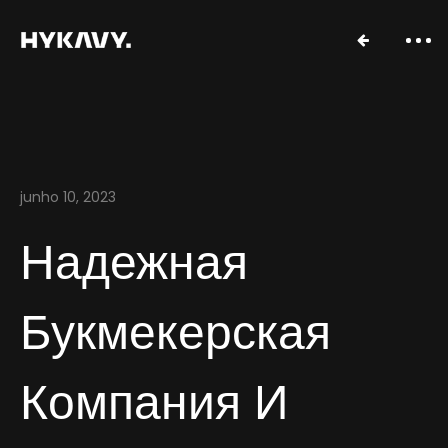
junho 10, 2023
Надежная
Букмекерская
Компания И