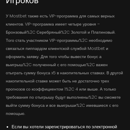
Игроков
У Mostbet также есть VIP-программа для самых верных
клиентов. VIP-программа имеет четыре уровня –
Бронзовый%2C Серебряный%2C Золотой и Платиновый.
Того стать участником VIP-программы%2C необходимо
связаться пиппардом клиентской службой Mostbet и
оформить заявку. Для того чтобы вывести бонус а
выигрыш%2C полученный с его помощью%2C важен
отыграть сумму бонуса x5 в накопительных ставках. В другой
накопительной ставке может быть не достаточно трех
прогнозов со коэффициентом 1%2C 4 или выше. А только
требования по отыгрышу будут выполнены%2C вы сможете
выйти сумму бонуса и все выигрыши%2C имевшиеся с его
помощью.
Если вы хотели зарегистрироваться по электронной