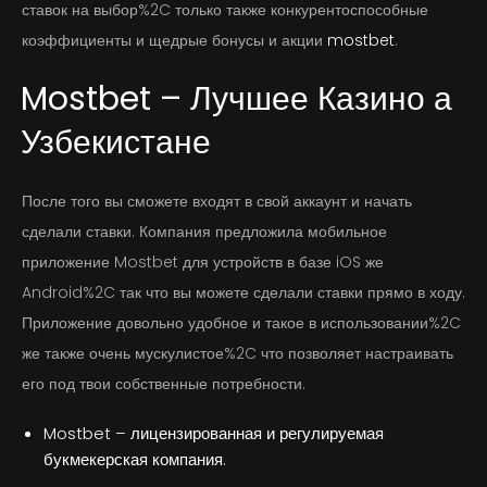
ставок на выбор%2C только также конкурентоспособные
коэффициенты и щедрые бонусы и акции
mostbet
.
Mostbet – Лучшее Казино а
Узбекистане
После того вы сможете входят в свой аккаунт и начать
сделали ставки. Компания предложила мобильное
приложение Mostbet для устройств в базе iOS же
Android%2C так что вы можете сделали ставки прямо в ходу.
Приложение довольно удобное и такое в использовании%2C
же также очень мускулистое%2C что позволяет настраивать
его под твои собственные потребности.
Mostbet – лицензированная и регулируемая
букмекерская компания.