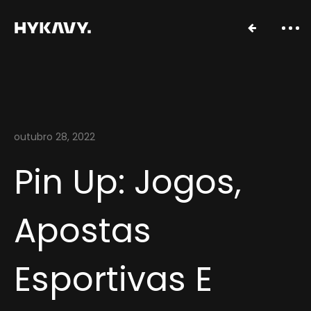
outubro 28, 2022
Pin Up: Jogos,
Apostas
Esportivas E