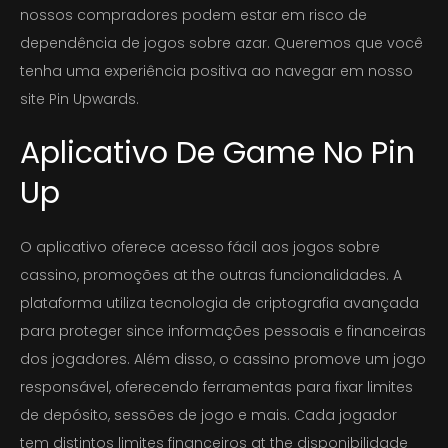
nossos compradores podem estar em risco de
dependência de jogos sobre azar. Queremos que você
tenha uma experiência positiva ao navegar em nosso
site Pin Upwards.
Aplicativo De Game No Pin
Up
O aplicativo oferece acesso fácil aos jogos sobre
cassino, promoções at the outras funcionalidades. A
plataforma utiliza tecnologia de criptografia avançada
para proteger since informações pessoais e financeiras
dos jogadores. Além disso, o cassino promove um jogo
responsável, oferecendo ferramentas para fixar limites
de depósito, sessões de jogo e mais. Cada jogador
tem distintos limites financeiros at the disponibilidade