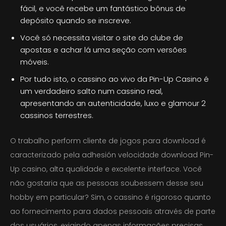
fácil, e você recebe um fantástico bônus de
depósito quando se inscreve.
Você só necessita visitar o site do clube de
apostas e achar lá uma seção com versões
móveis.
Por tudo isto, o cassino ao vivo da Pin-Up Casino é
um verdadeiro salto num cassino real,
apresentando an autenticidade, luxo e glamour 2
cassinos terrestres.
O trabalho perform cliente de jogos para download é
caracterizado pela adhesión velocidade download Pin-
Up casino, alta qualidade e excelente interface. Você
não gostaria que as pessoas soubessem desse seu
hobby em particular? Sim, o cassino é rigoroso quanto
ao fornecimento para dados pessoais através de parte
dos usuários, exigindo apenas informações precisas.