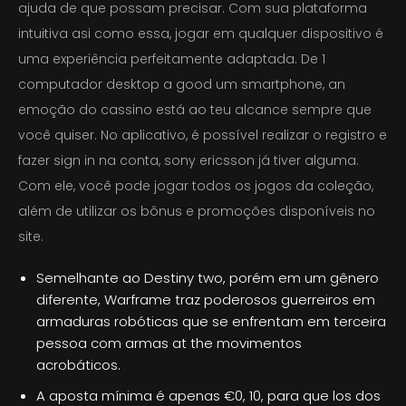
ajuda de que possam precisar. Com sua plataforma
intuitiva asi como essa, jogar em qualquer dispositivo é
uma experiência perfeitamente adaptada. De 1
computador desktop a good um smartphone, an
emoção do cassino está ao teu alcance sempre que
você quiser. No aplicativo, é possível realizar o registro e
fazer sign in na conta, sony ericsson já tiver alguma.
Com ele, você pode jogar todos os jogos da coleção,
além de utilizar os bônus e promoções disponíveis no
site.
Semelhante ao Destiny two, porém em um gênero
diferente, Warframe traz poderosos guerreiros em
armaduras robóticas que se enfrentam em terceira
pessoa com armas at the movimentos
acrobáticos.
A aposta mínima é apenas €0, 10, para que los dos