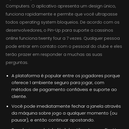
Computers. O aplicativo apresenta um design único,
funciona rapidamente e permite que você ultrapasse
todos operating system bloqueios. De acordo com os
desenvolvedores, o Pin-Up para suporte a cassinos
online funciona twenty four a 7 vezes. Qualquer pessoa
pode entrar em contato com o pessoal do clube e eles
terão prazer em responder a muchas as suas
perguntas.
A plataforma é popular entre os jogadores porque
oferece 1 ambiente seguro para jogar, com
métodos de pagamento confiáveis e suporte ao
cliente.
Você pode imediatamente fechar a janela através
da máquina sobre jogo a qualquer momento (ou
pausar), e então continuar apostando.