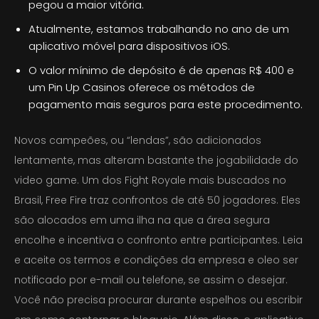
pegou a maior vitória.
Atualmente, estamos trabalhando no ano de um
aplicativo móvel para dispositivos iOS.
O valor mínimo de depósito é de apenas R$ 400 e
um Pin Up Casinos oferece os métodos de
pagamento mais seguros para este procedimento.
Novos campeões, ou “lendas”, são adicionados
lentamente, mas alteram bastante the jogabilidade do
video game. Um dos Fight Royale mais buscados no
Brasil, Free Fire traz confrontos de até 50 jogadores. Eles
são alocados em uma ilha na que a área segura
encolhe e incentiva o confronto entre participantes. Leia
e aceite os termos e condições da empresa e oleo ser
notificado por e-mail ou telefone, se assim o desejar.
Você não precisa procurar durante espelhos ou escribir