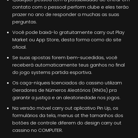
contato com o pessoal perform clube e eles terão
prazer no ano de responder a muchas as suas
perguntas.
Você pode baixá-lo gratuitamente carry out Play
Market ou App Store, desta forma como do site
oficial.
Se suas apostas forem bem-sucedidas, você
receberá automaticamente teus ganhos no final
do jogo systems partida esportiva.
Os caça-níqueis licenciados do cassino utilizam
Geradores de Números Aleatórios (RNGs) pra
garantir a justiça e an aleatoriedade nos jogos.
Na versão móvel carry out aplicativo Pin Up, os
formulários da tela, menus at the tamanhos dos
botões de controle diferem do design carry out
cassino no COMPUTER.