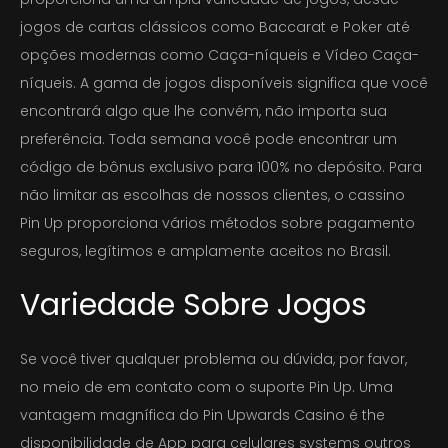
jogos de cartas clássicos como Baccarat e Poker até
opções modernas como Caça-níqueis e Vídeo Caça-
níqueis. A gama de jogos disponíveis significa que você
encontrará algo que lhe convém, não importa sua
preferência. Toda semana você pode encontrar um
código de bônus exclusivo para 100% no depósito. Para
não limitar as escolhas de nossos clientes, o cassino
Pin Up proporciona vários métodos sobre pagamento
seguros, legítimos e amplamente aceitos no Brasil.
Variedade Sobre Jogos
Se você tiver qualquer problema ou dúvida, por favor,
no meio de em contato com o suporte Pin Up. Uma
vantagem magnífica do Pin Upwards Casino é the
disponibilidade de App para celulares systems outros