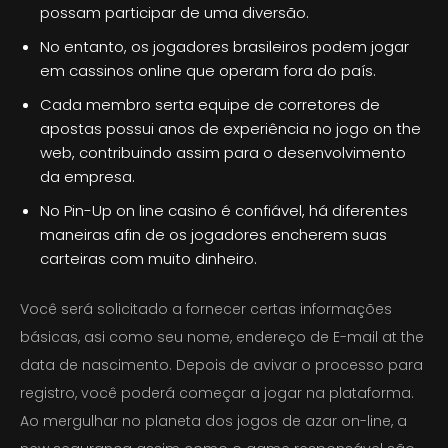
possam participar de uma diversão.
No entanto, os jogadores brasileiros podem jogar
em cassinos online que operam fora do país.
Cada membro serta equipe de corretores de
apostas possui anos de experiência no jogo on the
web, contribuindo assim para o desenvolvimento
da empresa.
No Pin-Up on line casino é confiável, há diferentes
maneiras afin de os jogadores encherem suas
carteiras com muito dinheiro.
Você será solicitado a fornecer certas informações
básicas, asi como seu nome, endereço de E-mail at the
data de nascimento. Depois de avivar o processo para
registro, você poderá começar a jogar na plataforma.
Ao mergulhar no planeta dos jogos de azar on-line, a