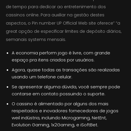
de tempo para dedicar ao entretenimento dos
cassinos online. Para auxiliar na gestão destes
aspectos, o Pin number UP Official Web site oferece” “a
great opção de especificar limites de depósito diários,
semanais systems mensais.
A economia perform jogo é livre, com grande
espaço pra itens criados por usuários.
Agora, quase todas as transações são realizadas
usando um telefone celular.
Se apresentar alguma dúvida, você sempre pode
contarse em contato possuindo o suporte.
O cassino é alimentado por alguns dos mais
respeitados e inovadores fornecedores de jogos
weil indústria, incluindo Microgaming, NetEnt,
Evolution Gaming, 1x2Gaming, e iSoftBet.