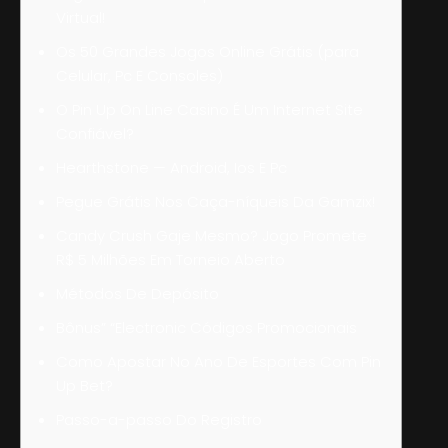
Virtual!
Os 50 Grandes Jogos Online Grátis (para
Celular, Pc E Consoles)
O Pin Up On Line Casino É Um Internet Site
Confiável?
Hearthstone — Android, Ios E Pc
Pegue Grátis Nos Caça-níqueis Da Gamzix!
Candy Crush Gaje Mesmo? Jogo Promete
R$ 5 Milhões Em Torneio Aberto
Métodos De Depósito
Bônus” “Electronic Códigos Promocionais
Como Apostar No Ano De Esportes Com Pin
Up Bet?
Passo-a-passo Do Registro