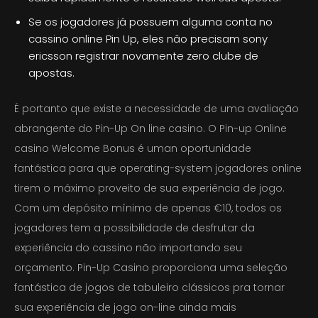
Se os jogadores já possuem alguma conta no
cassino online Pin Up, eles não precisam sony
ericsson registrar novamente zero clube de
apostas.
É portanto que existe a necessidade de uma avaliação
abrangente do Pin-Up On line casino. O Pin-up Online
casino Welcome Bonus é uman oportunidade
fantástica para que operating-system jogadores online
tirem o máximo proveito de sua experiência de jogo.
Com um depósito mínimo de apenas €10, todos os
jogadores tem a possibilidade de desfrutar da
experiência do cassino não importando seu
orçamento. Pin-Up Casino proporciona uma seleção
fantástica de jogos de tabuleiro clássicos pra tornar
sua experiência de jogo on-line ainda mais