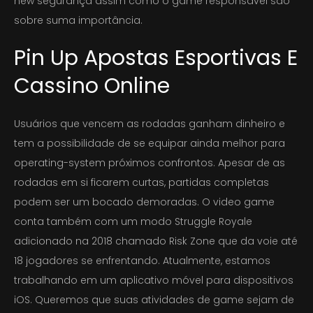
new segurança assim como o game responsável são
sobre suma importância.
Pin Up Apostas Esportivas E
Cassino Online
Usuários que vencem as rodadas ganham dinheiro e
tem a possibilidade de se equipar ainda melhor para
operating-system próximos confrontos. Apesar de as
rodadas em si ficarem curtas, partidas completas
podem ser um bocado demoradas. O video game
conta também com um modo Struggle Royale
adicionado na 2018 chamado Risk Zone que da voie até
18 jogadores se enfrentando. Atualmente, estamos
trabalhando em um aplicativo móvel para dispositivos
iOS. Queremos que suas atividades de game sejam de